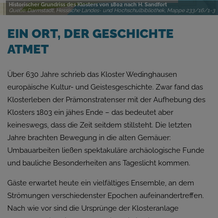
Historischer Grundriss des Klosters von 1802 nach H. Sandfort
Quelle: Darmstadt, Hessische Landes- und Hochschulbibliothek, Mappe 233/16/1-3
EIN ORT, DER GESCHICHTE
ATMET
Über 630 Jahre schrieb das Kloster Wedinghausen
europäische Kultur- und Geistesgeschichte. Zwar fand das
Klosterleben der Prämonstratenser mit der Aufhebung des
Klosters 1803 ein jähes Ende – das bedeutet aber
keineswegs, dass die Zeit seitdem stillsteht. Die letzten
Jahre brachten Bewegung in die alten Gemäuer:
Umbauarbeiten ließen spektakuläre archäologische Funde
und bauliche Besonderheiten ans Tageslicht kommen.
Gäste erwartet heute ein vielfältiges Ensemble, an dem
Strömungen verschiedenster Epochen aufeinandertreffen.
Nach wie vor sind die Ursprünge der Klosteranlage