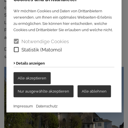
Der Ostflügel ist seit 2020 wieder Lebensmittelpunkt einer
christlichen Gemeinde, der Katholischen Gemeinschaft
Wir möchten Cookies und Daten von Drittanbietern
Shalom aus Brasilien. Die katholische Propsteipfarrei St.
verwenden, um Ihnen ein optimales Webseiten-Erlebnis
Laurentius nutzt die Propsteikirche, den Ostflügel und die
zu ermöglichen. Sie können hier entscheiden, welche
Cookies und Drittanbieter Sie erlauben und welche nicht.
Prälatur, das Gebäude direkt
am imposanten Hirschberger Tor.
Notwendige Cookies
Statistik (Matomo)
Das Kloster Wedinghausen ist ein lebendiger Ort, an dem
sich Vergangenheit, Gegenwart und Zukunft treffen.
Details anzeigen
Alle akzeptieren
Nur ausgewählte akzeptieren
Alle ablehnen
Impressum
Datenschutz