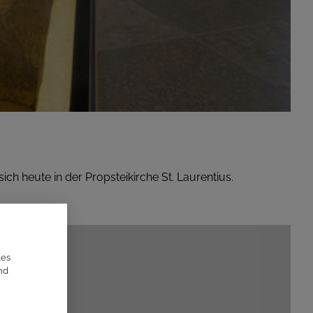
ch heute in der Propsteikirche St. Laurentius.
les
nd