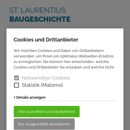
ST. LAURENTIUS
BAUGESCHICHTE
Zwei Kirchen unter einem Dach? Lange Zeit war
genau das in Wedinghausen der Fall, denn St.
Cookies und Drittanbieter
Laurentius war einerseits Klosterkirche der
Wir möchten Cookies und Daten von Drittanbietern
Chorherren, andererseits Pfarrkirche der
verwenden, um Ihnen ein optimales Webseiten-Erlebnis
katholischen Gemeinde. An welchen Merkmalen
zu ermöglichen. Sie können hier entscheiden, welche
diese Doppelfunktion heute noch erkennbar ist,
Cookies und Drittanbieter Sie erlauben und welche nicht.
zeigt Ihnen Prof. Dr. Matthias Wemhoff.
Notwendige Cookies
Statistik (Matomo)
Details anzeigen
Alle auswählen und akzeptieren
Nur ausgewählte akzeptieren